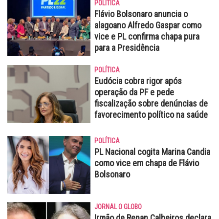
POLÍTICA
Flávio Bolsonaro anuncia o
alagoano Alfredo Gaspar como
vice e PL confirma chapa pura
para a Presidência
POLÍTICA
Eudócia cobra rigor após
operação da PF e pede
fiscalização sobre denúncias de
favorecimento político na saúde
POLÍTICA
PL Nacional cogita Marina Candia
como vice em chapa de Flávio
Bolsonaro
JORNAL O GLOBO
Irmão de Renan Calheiros declara