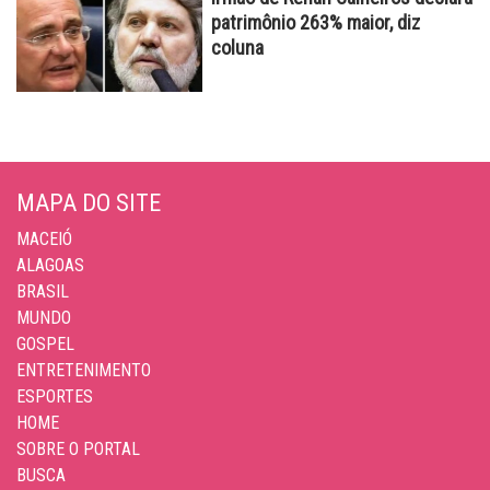
patrimônio 263% maior, diz
coluna
MAPA DO SITE
MACEIÓ
ALAGOAS
BRASIL
MUNDO
GOSPEL
ENTRETENIMENTO
ESPORTES
HOME
SOBRE O PORTAL
BUSCA