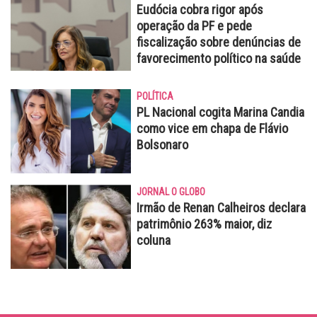
Eudócia cobra rigor após
operação da PF e pede
fiscalização sobre denúncias de
favorecimento político na saúde
POLÍTICA
PL Nacional cogita Marina Candia
como vice em chapa de Flávio
Bolsonaro
JORNAL O GLOBO
Irmão de Renan Calheiros declara
patrimônio 263% maior, diz
coluna