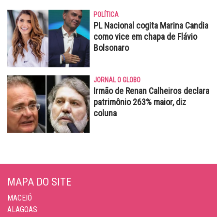
POLÍTICA
PL Nacional cogita Marina Candia
como vice em chapa de Flávio
Bolsonaro
JORNAL O GLOBO
Irmão de Renan Calheiros declara
patrimônio 263% maior, diz
coluna
MAPA DO SITE
MACEIÓ
ALAGOAS