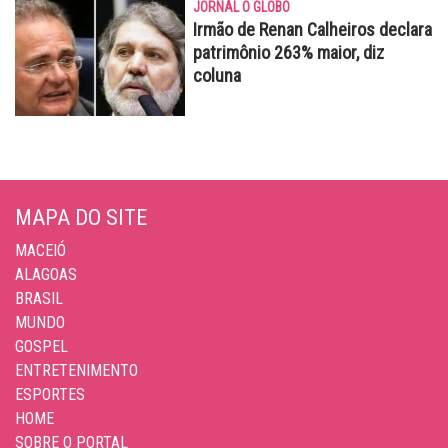
JORNAL O GLOBO
Irmão de Renan Calheiros declara
patrimônio 263% maior, diz
coluna
MAPA DO SITE
MACEIÓ
ALAGOAS
BRASIL
MUNDO
GOSPEL
ENTRETENIMENTO
ESPORTES
HOME
SOBRE O PORTAL