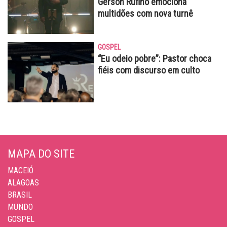
Gerson Rufino emociona
multidões com nova turnê
GOSPEL
“Eu odeio pobre”: Pastor choca
fiéis com discurso em culto
MAPA DO SITE
MACEIÓ
ALAGOAS
BRASIL
MUNDO
GOSPEL