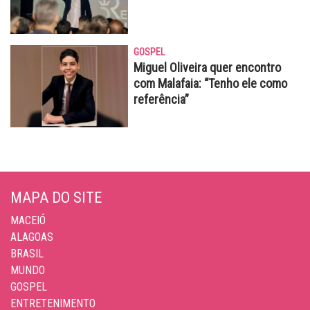
GOSPEL
Miguel Oliveira quer encontro
com Malafaia: “Tenho ele como
referência”
MAPA DO SITE
MACEIÓ
ALAGOAS
BRASIL
MUNDO
GOSPEL
ENTRETENIMENTO