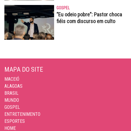
GOSPEL
“Eu odeio pobre”: Pastor choca
fiéis com discurso em culto
MAPA DO SITE
MACEIÓ
ALAGOAS
BRASIL
MUNDO
GOSPEL
ENTRETENIMENTO
ESPORTES
HOME