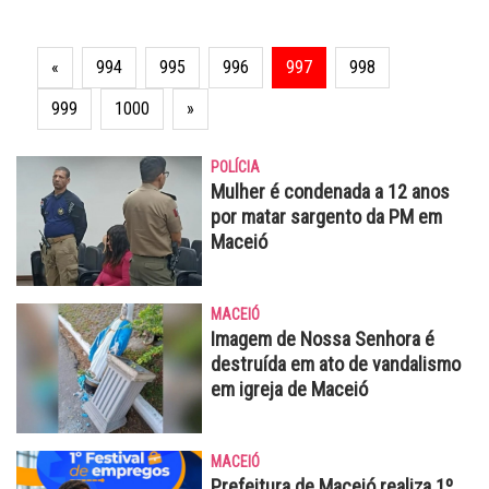
«
994
995
996
997
998
999
1000
»
POLÍCIA
Mulher é condenada a 12 anos
por matar sargento da PM em
Maceió
MACEIÓ
Imagem de Nossa Senhora é
destruída em ato de vandalismo
em igreja de Maceió
MACEIÓ
Prefeitura de Maceió realiza 1º