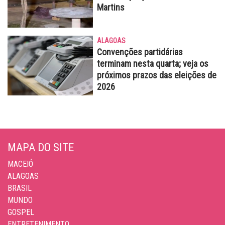
Martins
ALAGOAS
Convenções partidárias
terminam nesta quarta; veja os
próximos prazos das eleições de
2026
MAPA DO SITE
MACEIÓ
ALAGOAS
BRASIL
MUNDO
GOSPEL
ENTRETENIMENTO