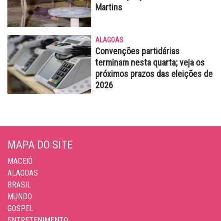
Martins
ALAGOAS
Convenções partidárias
terminam nesta quarta; veja os
próximos prazos das eleições de
2026
MAPA DO SITE
MACEIÓ
ALAGOAS
BRASIL
MUNDO
GOSPEL
ENTRETENIMENTO