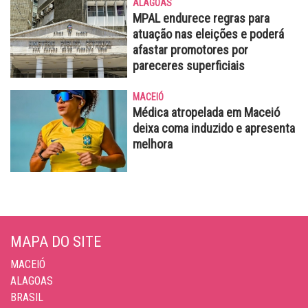
ALAGOAS
MPAL endurece regras para
atuação nas eleições e poderá
afastar promotores por
pareceres superficiais
MACEIÓ
Médica atropelada em Maceió
deixa coma induzido e apresenta
melhora
MAPA DO SITE
MACEIÓ
ALAGOAS
BRASIL