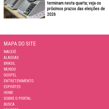
terminam nesta quarta; veja os
próximos prazos das eleições de
2026
MAPA DO SITE
MACEIÓ
ALAGOAS
BRASIL
MUNDO
GOSPEL
ENTRETENIMENTO
ESPORTES
HOME
SOBRE O PORTAL
BUSCA