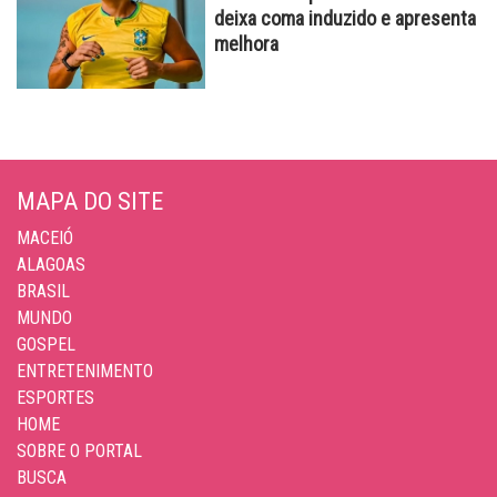
deixa coma induzido e apresenta
melhora
MAPA DO SITE
MACEIÓ
ALAGOAS
BRASIL
MUNDO
GOSPEL
ENTRETENIMENTO
ESPORTES
HOME
SOBRE O PORTAL
BUSCA