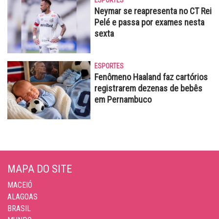
ESPORTES
Neymar se reapresenta no CT Rei
Pelé e passa por exames nesta
sexta
ESPORTES
Fenômeno Haaland faz cartórios
registrarem dezenas de bebês
em Pernambuco
MAPA DO SITE
MACEIÓ
ALAGOAS
BRASIL