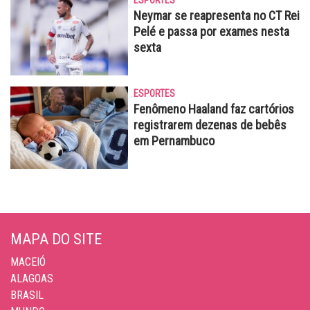
ESPORTES
Neymar se reapresenta no CT Rei
Pelé e passa por exames nesta
sexta
ESPORTES
Fenômeno Haaland faz cartórios
registrarem dezenas de bebês
em Pernambuco
MAPA DO SITE
MACEIÓ
ALAGOAS
BRASIL