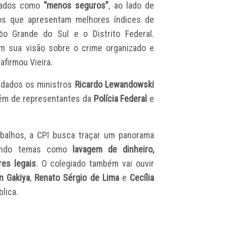
icados como
“menos seguros”
, ao lado de
os que apresentam melhores índices de
Rio Grande do Sul e o Distrito Federal.
 sua visão sobre o crime organizado e
afirmou Vieira.
idados os ministros
Ricardo Lewandowski
lém de representantes da
Polícia Federal
e
abalhos, a CPI busca traçar um panorama
luindo temas como
lavagem de dinheiro,
res legais
. O colegiado também vai ouvir
n Gakiya
,
Renato Sérgio de Lima
e
Cecília
blica.