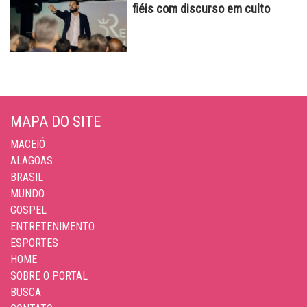
fiéis com discurso em culto
MAPA DO SITE
MACEIÓ
ALAGOAS
BRASIL
MUNDO
GOSPEL
ENTRETENIMENTO
ESPORTES
HOME
SOBRE O PORTAL
BUSCA