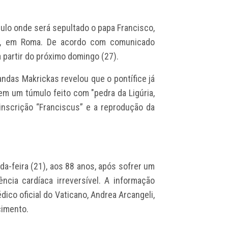
ulo onde será sepultado o papa Francisco,
ior, em Roma. De acordo com comunicado
a a partir do próximo domingo (27).
andas Makrickas revelou que o pontífice já
em um túmulo feito com "pedra da Ligúria,
 inscrição “Franciscus” e a reprodução da
-feira (21), aos 88 anos, após sofrer um
ncia cardíaca irreversível. A informação
ico oficial do Vaticano, Andrea Arcangeli,
cimento.