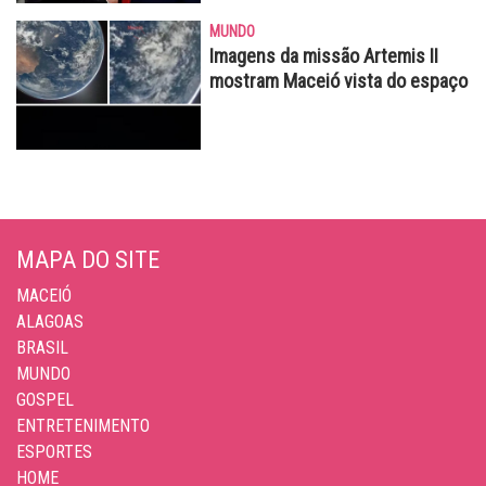
MUNDO
Imagens da missão Artemis II
mostram Maceió vista do espaço
MAPA DO SITE
MACEIÓ
ALAGOAS
BRASIL
MUNDO
GOSPEL
ENTRETENIMENTO
ESPORTES
HOME