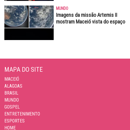
MUNDO
Imagens da missão Artemis II
mostram Maceió vista do espaço
MAPA DO SITE
MACEIÓ
ALAGOAS
BRASIL
MUNDO
GOSPEL
ENTRETENIMENTO
ESPORTES
HOME