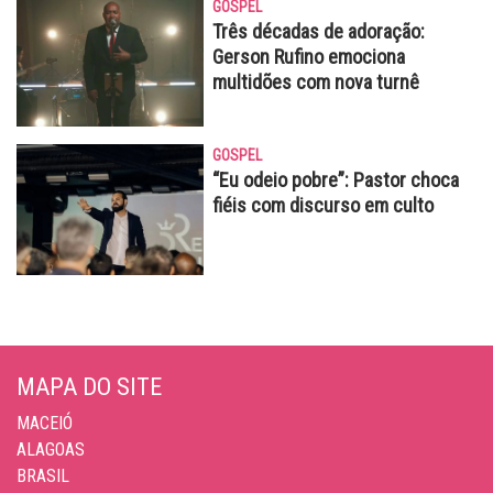
GOSPEL
Três décadas de adoração:
Gerson Rufino emociona
multidões com nova turnê
GOSPEL
“Eu odeio pobre”: Pastor choca
fiéis com discurso em culto
MAPA DO SITE
MACEIÓ
ALAGOAS
BRASIL