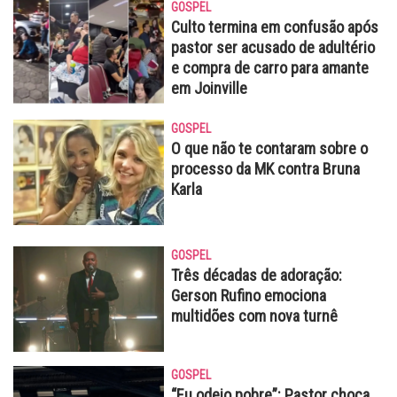
GOSPEL
Culto termina em confusão após
pastor ser acusado de adultério
e compra de carro para amante
em Joinville
GOSPEL
O que não te contaram sobre o
processo da MK contra Bruna
Karla
GOSPEL
Três décadas de adoração:
Gerson Rufino emociona
multidões com nova turnê
GOSPEL
“Eu odeio pobre”: Pastor choca