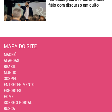
fiéis com discurso em culto
MAPA DO SITE
MACEIÓ
ALAGOAS
BRASIL
MUNDO
GOSPEL
ENTRETENIMENTO
ESPORTES
HOME
SOBRE O PORTAL
BUSCA