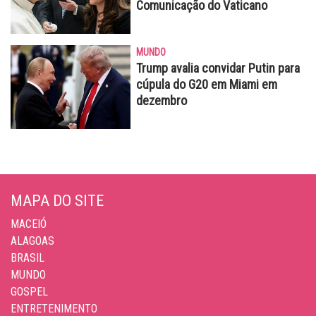
Comunicação do Vaticano
MUNDO
Trump avalia convidar Putin para
cúpula do G20 em Miami em
dezembro
MAPA DO SITE
MACEIÓ
ALAGOAS
BRASIL
MUNDO
GOSPEL
ENTRETENIMENTO