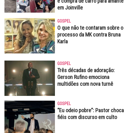
e compra de carro para amante
em Joinville
GOSPEL
O que não te contaram sobre o
processo da MK contra Bruna
Karla
GOSPEL
Três décadas de adoração:
Gerson Rufino emociona
multidões com nova turnê
GOSPEL
“Eu odeio pobre”: Pastor choca
fiéis com discurso em culto