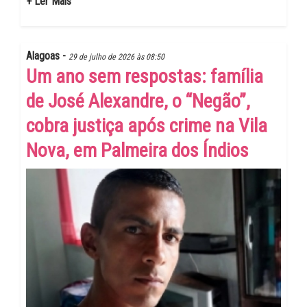
+ Ler Mais
Alagoas -
29 de julho de 2026 às 08:50
Um ano sem respostas: família
de José Alexandre, o “Negão”,
cobra justiça após crime na Vila
Nova, em Palmeira dos Índios