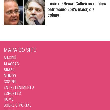
Irmão de Renan Calheiros declara
patrimônio 263% maior, diz
coluna
MAPA DO SITE
MACEIÓ
ALAGOAS
BRASIL
MUNDO
GOSPEL
ENTRETENIMENTO
ESPORTES
HOME
SOBRE O PORTAL