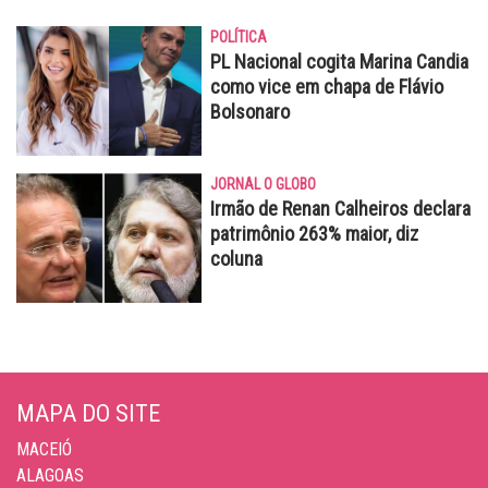
POLÍTICA
PL Nacional cogita Marina Candia
como vice em chapa de Flávio
Bolsonaro
JORNAL O GLOBO
Irmão de Renan Calheiros declara
patrimônio 263% maior, diz
coluna
MAPA DO SITE
MACEIÓ
ALAGOAS