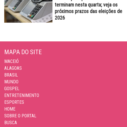
terminam nesta quarta; veja os
próximos prazos das eleições de
2026
MAPA DO SITE
MACEIÓ
ALAGOAS
BRASIL
MUNDO
GOSPEL
ENTRETENIMENTO
ESPORTES
HOME
SOBRE O PORTAL
BUSCA