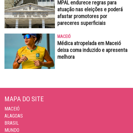
MPAL endurece regras para
atuação nas eleições e poderá
afastar promotores por
pareceres superficiais
MACEIÓ
Médica atropelada em Maceió
deixa coma induzido e apresenta
melhora
MAPA DO SITE
MACEIÓ
ALAGOAS
BRASIL
MUNDO