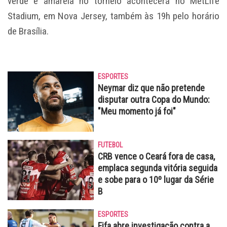
verde e amarela no torneio acontecerá no MetLife
Stadium, em Nova Jersey, também às 19h pelo horário
de Brasília.
ESPORTES
Neymar diz que não pretende
disputar outra Copa do Mundo:
"Meu momento já foi"
FUTEBOL
CRB vence o Ceará fora de casa,
emplaca segunda vitória seguida
e sobe para o 10º lugar da Série
B
ESPORTES
Fifa abre investigação contra a