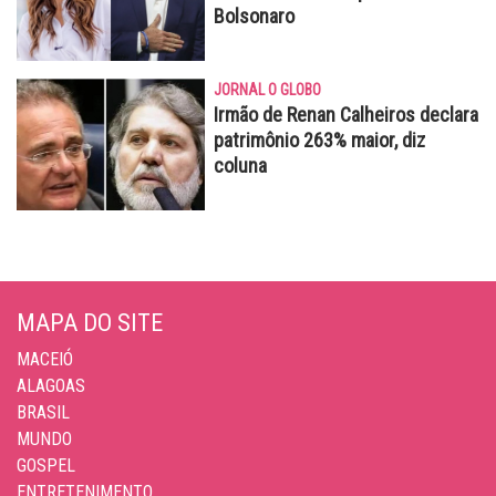
Bolsonaro
JORNAL O GLOBO
Irmão de Renan Calheiros declara
patrimônio 263% maior, diz
coluna
MAPA DO SITE
MACEIÓ
ALAGOAS
BRASIL
MUNDO
GOSPEL
ENTRETENIMENTO