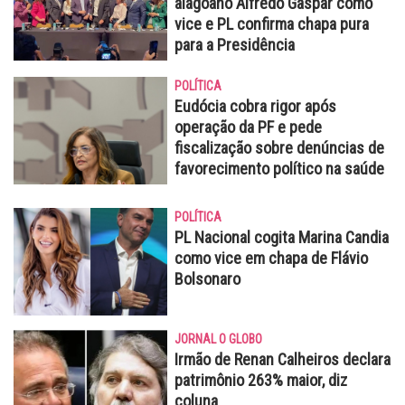
alagoano Alfredo Gaspar como
vice e PL confirma chapa pura
para a Presidência
POLÍTICA
Eudócia cobra rigor após
operação da PF e pede
fiscalização sobre denúncias de
favorecimento político na saúde
POLÍTICA
PL Nacional cogita Marina Candia
como vice em chapa de Flávio
Bolsonaro
JORNAL O GLOBO
Irmão de Renan Calheiros declara
patrimônio 263% maior, diz
coluna