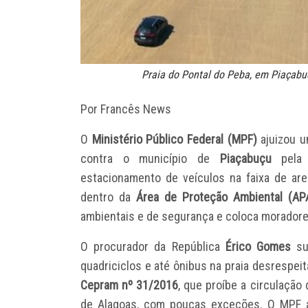
Praia do Pontal do Peba, em Piaçab
Por Francês News
O
Ministério Público Federal (MPF)
ajuizou u
contra o município de
Piaçabuçu
pela 
estacionamento de veículos na faixa de ar
dentro da
Área de Proteção Ambiental (AP
ambientais e de segurança e coloca moradores
O procurador da República
Érico Gomes
sus
quadriciclos e até ônibus na praia desrespei
Cepram nº 31/2016
, que proíbe a circulação
de Alagoas, com poucas exceções. O MPF a