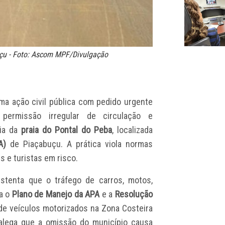
uçu - Foto: Ascom MPF/Divulgação
ma ação civil pública com pedido urgente
permissão irregular de circulação e
eia da
praia do Pontal do Peba
, localizada
A)
de Piaçabuçu. A prática viola normas
 e turistas em risco.
tenta que o tráfego de carros, motos,
ta o
Plano de Manejo da APA
e a
Resolução
 de veículos motorizados na Zona Costeira
lega que a omissão do município causa