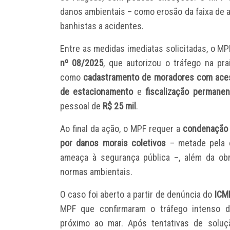
danos ambientais – como erosão da faixa de a
banhistas a acidentes.
Entre as medidas imediatas solicitadas, o M
nº 08/2025
, que autorizou o tráfego na pr
como
cadastramento de moradores com aces
de estacionamento
e
fiscalização permanen
pessoal de
R$ 25 mil
.
Ao final da ação, o MPF requer a
condenação 
por danos morais coletivos
– metade pela 
ameaça à segurança pública –, além da ob
normas ambientais.
O caso foi aberto a partir de denúncia do
ICM
MPF que confirmaram o tráfego intenso de
próximo ao mar. Após tentativas de soluçã