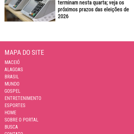
terminam nesta quarta; veja os
próximos prazos das eleições de
2026
MAPA DO SITE
MACEIÓ
ALAGOAS
BRASIL
MUNDO
GOSPEL
ENTRETENIMENTO
ESPORTES
HOME
SOBRE O PORTAL
BUSCA