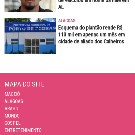
de veículos em nome da mãe em
AL
ALAGOAS
Esquema do plantão rende R$
113 mil em apenas um mês em
cidade de aliado dos Calheiros
MAPA DO SITE
MACEIÓ
ALAGOAS
BRASIL
MUNDO
GOSPEL
ENTRETENIMENTO