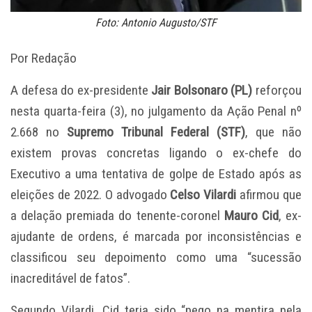
Foto: Antonio Augusto/STF
Por Redação
A defesa do ex-presidente
Jair Bolsonaro (PL)
reforçou
nesta quarta-feira (3), no julgamento da Ação Penal nº
2.668 no
Supremo Tribunal Federal (STF)
, que não
existem provas concretas ligando o ex-chefe do
Executivo a uma tentativa de golpe de Estado após as
eleições de 2022. O advogado
Celso Vilardi
afirmou que
a delação premiada do tenente-coronel
Mauro Cid
, ex-
ajudante de ordens, é marcada por inconsistências e
classificou seu depoimento como uma “sucessão
inacreditável de fatos”.
Segundo Vilardi, Cid teria sido “pego na mentira pela