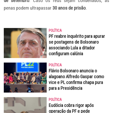
de setembro
. Caso os réus sejam condenados, as
penas podem ultrapassar
30 anos de prisão
.
POLÍTICA
PF reabre inquérito para apurar
se postagens de Bolsonaro
associando Lula a ditador
configuram calúnia
POLÍTICA
Flávio Bolsonaro anuncia o
alagoano Alfredo Gaspar como
vice e PL confirma chapa pura
para a Presidência
POLÍTICA
Eudócia cobra rigor após
operação da PF e pede