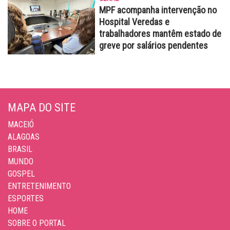
MPF acompanha intervenção no
Hospital Veredas e
trabalhadores mantêm estado de
greve por salários pendentes
MAPA DO SITE
MACEIÓ
ALAGOAS
BRASIL
MUNDO
GOSPEL
ENTRETENIMENTO
ESPORTES
HOME
SOBRE O PORTAL