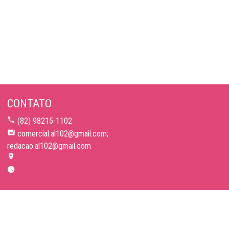
CONTATO
(82) 98215-1102
comercial.al102@gmail.com;
redacao.al102@gmail.com