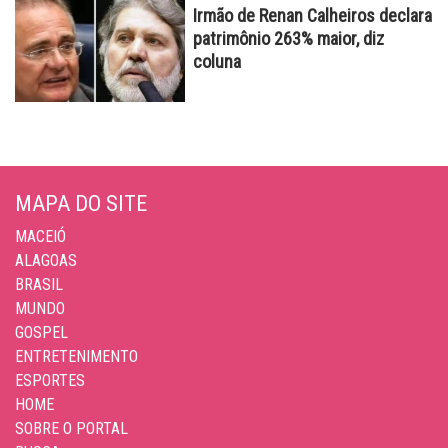
Irmão de Renan Calheiros declara
patrimônio 263% maior, diz
coluna
MAPA DO SITE
MACEIÓ
ALAGOAS
BRASIL
MUNDO
GOSPEL
ENTRETENIMENTO
ESPORTES
HOME
SOBRE O PORTAL