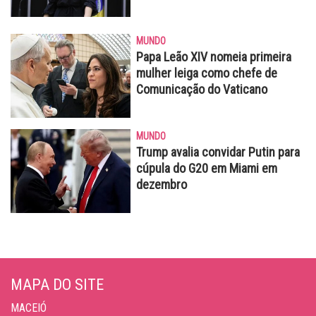
MUNDO
Papa Leão XIV nomeia primeira
mulher leiga como chefe de
Comunicação do Vaticano
MUNDO
Trump avalia convidar Putin para
cúpula do G20 em Miami em
dezembro
MAPA DO SITE
MACEIÓ