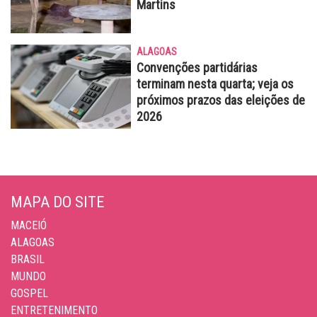
Martins
ALAGOAS
Convenções partidárias
terminam nesta quarta; veja os
próximos prazos das eleições de
2026
MAPA DO SITE
MACEIÓ
ALAGOAS
BRASIL
MUNDO
GOSPEL
ENTRETENIMENTO