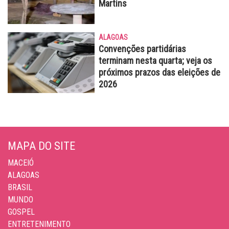
Martins
ALAGOAS
Convenções partidárias
terminam nesta quarta; veja os
próximos prazos das eleições de
2026
MAPA DO SITE
MACEIÓ
ALAGOAS
BRASIL
MUNDO
GOSPEL
ENTRETENIMENTO