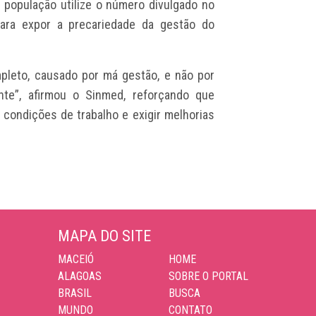
a população utilize o número divulgado no
ara expor a precariedade da gestão do
leto, causado por má gestão, e não por
nte”, afirmou o Sinmed, reforçando que
 condições de trabalho e exigir melhorias
MAPA DO SITE
MACEIÓ
HOME
ALAGOAS
SOBRE O PORTAL
BRASIL
BUSCA
MUNDO
CONTATO