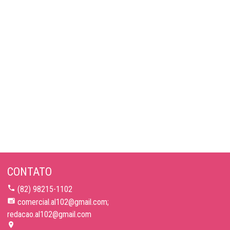
CONTATO
(82) 98215-1102
comercial.al102@gmail.com;
redacao.al102@gmail.com