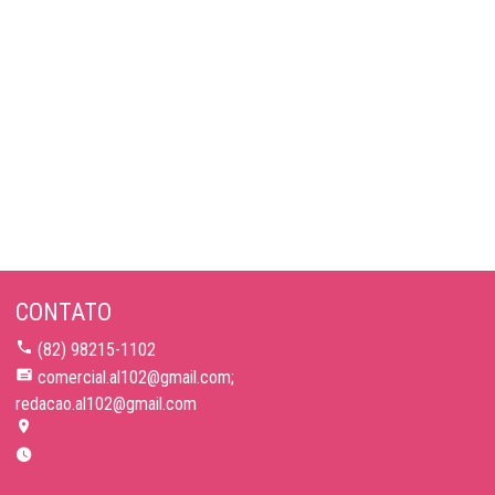
CONTATO
(82) 98215-1102
comercial.al102@gmail.com;
redacao.al102@gmail.com