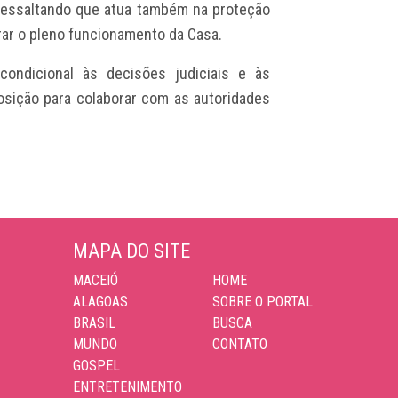
 ressaltando que atua também na proteção
rar o pleno funcionamento da Casa.
ondicional às decisões judiciais e às
posição para colaborar com as autoridades
MAPA DO SITE
MACEIÓ
HOME
ALAGOAS
SOBRE O PORTAL
BRASIL
BUSCA
MUNDO
CONTATO
GOSPEL
ENTRETENIMENTO