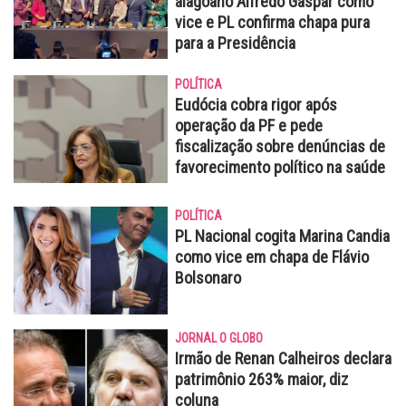
alagoano Alfredo Gaspar como
vice e PL confirma chapa pura
para a Presidência
POLÍTICA
Eudócia cobra rigor após
operação da PF e pede
fiscalização sobre denúncias de
favorecimento político na saúde
POLÍTICA
PL Nacional cogita Marina Candia
como vice em chapa de Flávio
Bolsonaro
JORNAL O GLOBO
Irmão de Renan Calheiros declara
patrimônio 263% maior, diz
coluna