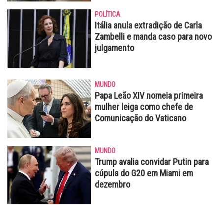
POLÍTICA
Itália anula extradição de Carla
Zambelli e manda caso para novo
julgamento
MUNDO
Papa Leão XIV nomeia primeira
mulher leiga como chefe de
Comunicação do Vaticano
MUNDO
Trump avalia convidar Putin para
cúpula do G20 em Miami em
dezembro