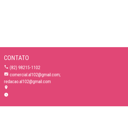
CONTATO
(82) 98215-1102
comercial.al102@gmail.com;
redacao.al102@gmail.com