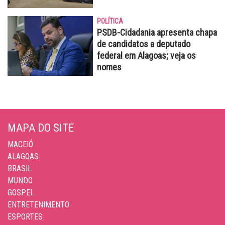
POLÍTICA
PSDB-Cidadania apresenta chapa
de candidatos a deputado
federal em Alagoas; veja os
nomes
MAPA DO SITE
MACEIÓ
ALAGOAS
BRASIL
MUNDO
GOSPEL
ENTRETENIMENTO
ESPORTES