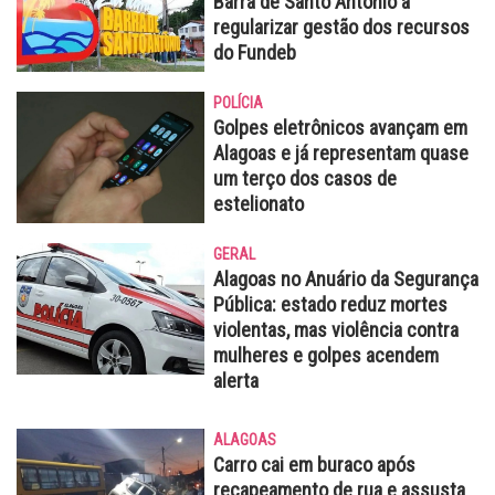
Barra de Santo Antônio a
regularizar gestão dos recursos
do Fundeb
POLÍCIA
Golpes eletrônicos avançam em
Alagoas e já representam quase
um terço dos casos de
estelionato
GERAL
Alagoas no Anuário da Segurança
Pública: estado reduz mortes
violentas, mas violência contra
mulheres e golpes acendem
alerta
ALAGOAS
Carro cai em buraco após
recapeamento de rua e assusta