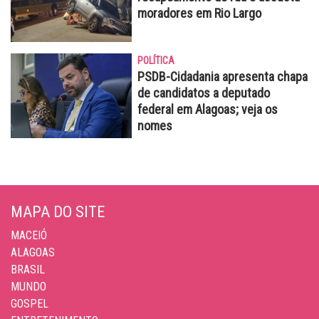
moradores em Rio Largo
POLÍTICA
PSDB-Cidadania apresenta chapa
de candidatos a deputado
federal em Alagoas; veja os
nomes
MAPA DO SITE
MACEIÓ
ALAGOAS
BRASIL
MUNDO
GOSPEL