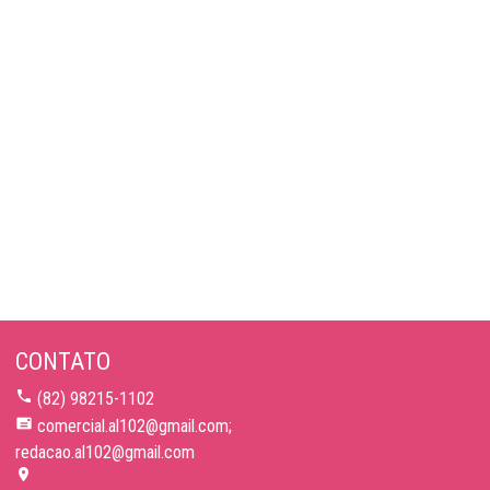
CONTATO
(82) 98215-1102
comercial.al102@gmail.com;
redacao.al102@gmail.com